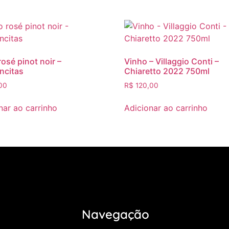
rosé pinot noir –
Vinho – Villaggio Conti –
ncitas
Chiaretto 2022 750ml
00
R$
120,00
nar ao carrinho
Adicionar ao carrinho
Navegação