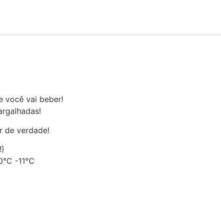
 você vai beber!
argalhadas!
r de verdade!
!)
10°C -11°C