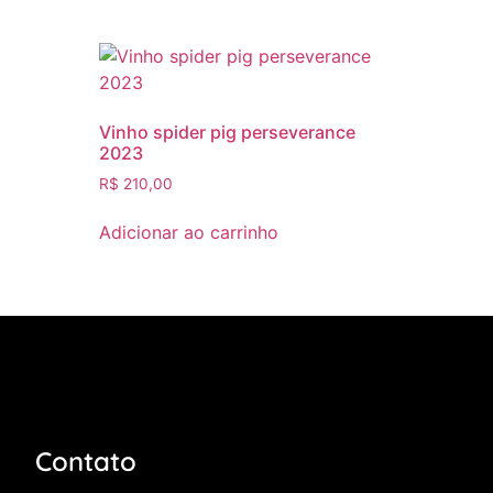
Vinho spider pig perseverance
2023
R$
210,00
Adicionar ao carrinho
Contato