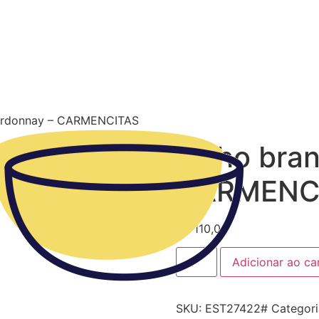
hardonnay – CARMENCITAS
vinho bra
CARMENC
R$
110,00
Adicionar ao ca
SKU:
EST27422#
Categor