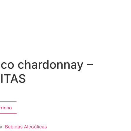
nco chardonnay –
ITAS
rrinho
ia:
Bebidas Alcoólicas