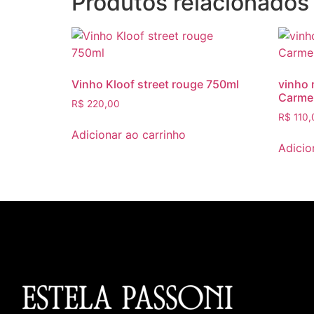
Produtos relacionados
Vinho Kloof street rouge 750ml
vinho 
Carme
R$
220,00
R$
110,
Adicionar ao carrinho
Adicio