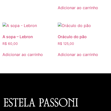
Adicionar ao carrinho
A sopa – Lebron
Oráculo do pão
R$
60,00
R$
125,00
Adicionar ao carrinho
Adicionar ao carrinho