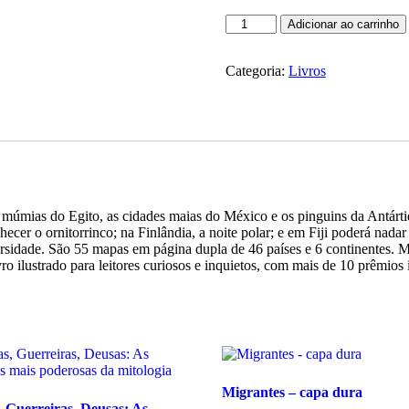
Adicionar ao carrinho
Categoria:
Livros
úmias do Egito, as cidades maias do México e os pinguins da Antártida
hecer o ornitorrinco; na Finlândia, a noite polar; e em Fiji poderá nad
ersidade. São 55 mapas em página dupla de 46 países e 6 continentes. Ma
 ilustrado para leitores curiosos e inquietos, com mais de 10 prêmios 
Migrantes – capa dura
 Guerreiras, Deusas: As