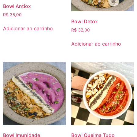
Bowl Antiox
R$
35,00
Bowl Detox
Adicionar ao carrinho
R$
32,00
Adicionar ao carrinho
Bowl Imunidade
Bowl Queima Tudo